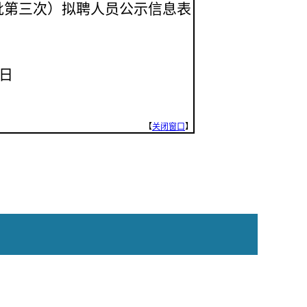
批第三次）拟聘人员公示信息表
日
【
关闭窗口
】