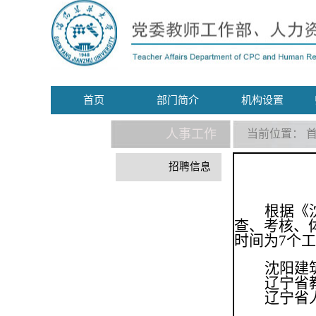
首页
部门简介
机构设置
人事工作
当前位置：
招聘信息
根据《
查、考核、
时间为
7
个工
沈阳建
辽宁省
辽宁省